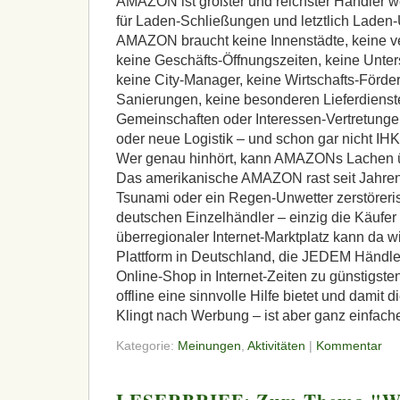
AMAZON
ist größter und reichster Händler we
für Laden-Schließungen und letztlich Lade
AMAZON
braucht keine Innenstädte, keine 
keine Geschäfts-Öffnungszeiten, keine Unter
keine City-Manager, keine Wirtschafts-Förder
Sanierungen, keine besonderen Lieferdiens
Gemeinschaften oder Interessen-Vertretung
oder neue Logistik – und schon gar nicht
IHK
Wer genau hinhört, kann
AMAZON
s Lachen 
Das amerikanische
AMAZON
rast seit Jahre
Tsunami oder ein Regen-Unwetter zerstöreri
deutschen Einzelhändler – einzig die Käufer 
überregionaler Internet-Marktplatz kann da wi
Plattform in Deutschland, die
JEDEM
Händle
Online-Shop in Internet-Zeiten zu günstigst
offline eine sinnvolle Hilfe bietet und damit di
Klingt nach Werbung – ist aber ganz einfach
Kategorie:
Meinungen
,
Aktivitäten
|
Kommentar