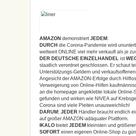
AMAZON
demonstriert
JEDEM
:
DURCH
die Corona-Pandemie wird ununterb
weltweit
ONLINE
viel mehr verkauft als je zu
DER
DEUTSCHE
EINZELHANDEL
ist
WE
staatlich verordnet geschlossen. Er schaut te
Unterstützungs-Geldern und verkaufsoffenen
Angesicht der
AMAZON
-Erfolge durch Hilflos
Verweigerung von Online-Hilfen kaufmännis
an die homepage angeklebte lokale Online-
gefunden und wirken wie
NIVEA
auf Krebsg
Corona sind viele Pleiten unausweichlich!
DARUM
:
JEDER
Händler braucht endlich e
auf großer
AMAZON
-adäquater Plattform.
IKALO
bietet
JEDEM
kleinsten und größeren
SOFORT
einen eigenen Online-Shop zu gün