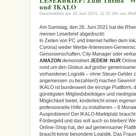
LESERBRIEF: Zum Thema "Wä
und IKALO
Geschrieben am 26 Juni 2021, 11:32 Uhr von Wol
Am Samstag, den 26. Juni 2021 hat die Rhein
meinen Leserbrief abgedruckt:
In Zeiten von PC und Internet helfen dem lo
Corona) weder Werbe-/Interessen-Gemeinsch
Genossenschaften, City-Manager oder verka
AMAZON
demonstriert
JEDEM
:
NUR
Online
rund um den Globus auf großer gemeinsamer P
vorhandener Logistik – ohne Steuer-Gelder z
angemessen zu bezahlen!) machen Gewinn!
IKALO
ist bundesweit die einzige Plattform, 
günstigsten Mitgliedsbeiträgen und niedrigst
Möglichkeit bietet, kinderleicht einen eigen
professionelle Hilfe zu installieren – 6 Mona
Ausprobieren! Der
IKALO
-Marktplatz brauch
Fördergeld und das soll auch so bleiben! We
Online-Shop hat, der auf gemeinsamer Platt
braucht keine besondere Logistik. Das Fraunho