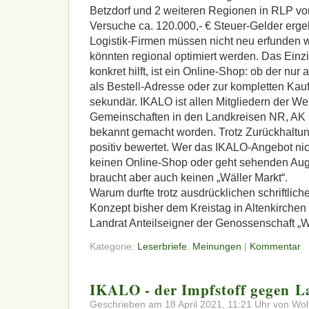
Betzdorf und 2 weiteren Regionen in
RLP
vor
Versuche ca. 120.000,- € Steuer-Gelder ergeb
Logistik-Firmen müssen nicht neu erfunden
könnten regional optimiert werden. Das Ein
konkret hilft, ist ein Online-Shop: ob der nur 
als Bestell-Adresse oder zur kompletten Kauf
sekundär.
IKALO
ist allen Mitgliedern der We
Gemeinschaften in den Landkreisen NR, AK
bekannt gemacht worden. Trotz Zurückhaltu
positiv bewertet. Wer das
IKALO
-Angebot nic
keinen Online-Shop oder geht sehenden Auge
braucht aber auch keinen „Wäller Markt“.
Warum durfte trotz ausdrücklichen schriftli
Konzept bisher dem Kreistag in Altenkirchen 
Landrat Anteilseigner der Genossenschaft „Wä
Kategorie:
Leserbriefe
,
Meinungen
|
Kommentar
IKALO - der Impfstoff gegen L
Geschrieben am 18 April 2021, 11:21 Uhr von Wol