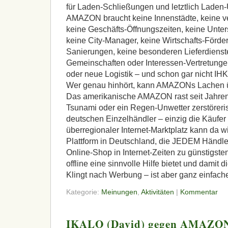
für Laden-Schließungen und letztlich Lade
AMAZON
braucht keine Innenstädte, keine 
keine Geschäfts-Öffnungszeiten, keine Unter
keine City-Manager, keine Wirtschafts-Förder
Sanierungen, keine besonderen Lieferdiens
Gemeinschaften oder Interessen-Vertretung
oder neue Logistik – und schon gar nicht
IHK
Wer genau hinhört, kann
AMAZON
s Lachen 
Das amerikanische
AMAZON
rast seit Jahre
Tsunami oder ein Regen-Unwetter zerstöreri
deutschen Einzelhändler – einzig die Käufer 
überregionaler Internet-Marktplatz kann da wi
Plattform in Deutschland, die
JEDEM
Händle
Online-Shop in Internet-Zeiten zu günstigst
offline eine sinnvolle Hilfe bietet und damit di
Klingt nach Werbung – ist aber ganz einfach
Kategorie:
Meinungen
,
Aktivitäten
|
Kommentar
IKALO (David) gegen AMAZON