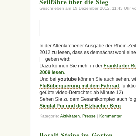
Seilfähre über die Sieg
Geschrieben am 19 Dezember 2012, 11:43 Uhr vo
In der Altenkirchener Ausgabe der Rhein-Ze
2012 zu lesen, dass es demnächst wohl eine 
geben wird:
Dazu können Sie mehr in der
Frankfurter R
2009 lesen.
Und bei
youtube
können Sie auch sehen, wi
Flußüberquerung mit dem Fahrrad
. funkti
geübte video-Betrachter: ab Minute 12)
Sehen Sie zu dem Gesamtkomplex auch folg
Siegtal Pur und der Etzbacher Berg
Kategorie:
Aktivitäten
,
Presse
|
Kommentar
Basalt-Steine im Garten