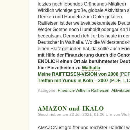
letztes noch lebendes Gründungs-Mitglied)
Wirklich wichtige große, globale Aktivitäten s
Denken und Handeln zum Opfer gefallen.
Raiffeisen ist der weltweit bekannteste Deu
Weder Goethe noch Humboldt oder gar Karl M
bedeutsam. Dennoch fehlt er bis heute in d
Deutscher in Walhalla. Wo die Widerstands-
einen Platz gefunden hat, da sollte auch
Fri
mit Hilfe der Finanzierung durch die Ge
ENDLICH
einen Ort als berühmtester Deut
hier Einzelheiten zu
Walhalla
Meine
RAIFFEISEN
-
VISION
von 2006
(
PDF
Treffen mit Yunus in Köln – 2007
(
PDF
, 1,
Kategorie:
Friedrich-Wilhelm Raiffeisen
,
Aktivitäte
AMAZON und IKALO
Geschrieben am 22 Juli 2021, 01:06 Uhr von Wolf
AMAZON
ist größter und reichster Händler we